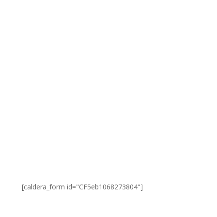
[caldera_form id="CF5eb1068273804"]